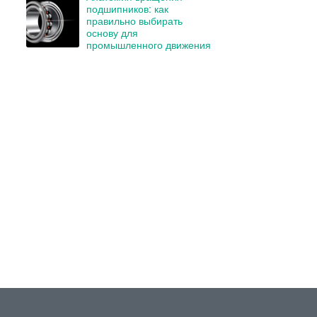
подшипников: как
правильно выбирать
основу для
промышленного движения