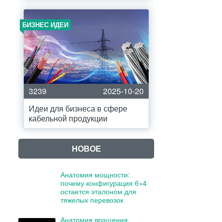
БИЗНЕС ИДЕИ
3239
2025-10-20
Идеи для бизнеса в сфере
кабельной продукции
НОВОЕ
Анатомия мощности:
почему конфигурация 6×4
остается эталоном для
тяжелых перевозок
Анатомия вращения