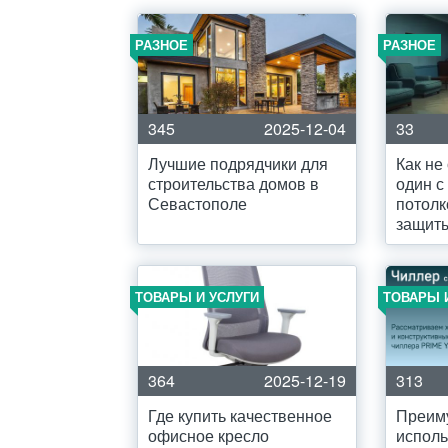
РАЗНОЕ
РАЗНОЕ
345
2025-12-04
33
Лучшие подрядчики для
Как не
строительства домов в
один с
Севастополе
потолк
защит
ТОВАРЫ И УСЛУГИ
ТОВАРЫ 
364
2025-12-19
313
Где купить качественное
Преим
офисное кресло
испол