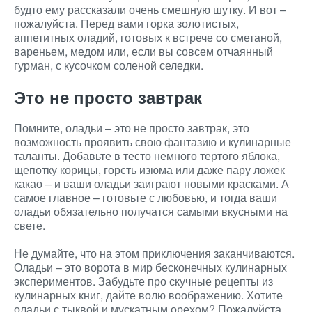
будто ему рассказали очень смешную шутку. И вот –
пожалуйста. Перед вами горка золотистых,
аппетитных оладий, готовых к встрече со сметаной,
вареньем, медом или, если вы совсем отчаянный
гурман, с кусочком соленой селедки.
Это не просто завтрак
Помните, оладьи – это не просто завтрак, это
возможность проявить свою фантазию и кулинарные
таланты. Добавьте в тесто немного тертого яблока,
щепотку корицы, горсть изюма или даже пару ложек
какао – и ваши оладьи заиграют новыми красками. А
самое главное – готовьте с любовью, и тогда ваши
оладьи обязательно получатся самыми вкусными на
свете.
Не думайте, что на этом приключения заканчиваются.
Оладьи – это ворота в мир бесконечных кулинарных
экспериментов. Забудьте про скучные рецепты из
кулинарных книг, дайте волю воображению. Хотите
оладьи с тыквой и мускатным орехом? Пожалуйста.