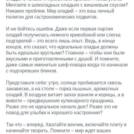
Мечтаете о шоколадных оладьях с вишневым соусом?
Никаких проблем. Мир оладий – это ваш личный
полигон для гастрономических подвигов.
И не бойтесь ошибок. Даже если первая партия
оладий получилась немного кривобокой или слегка
подгорелой – это всего лишь опыт. Ведь, в конце
концов, кто сказал, что идеальные оладьи должны
быть идеально круглыми? Главное – чтобы они были
вкусными и приготовленными с душой. И помните,
даже самые именитые шеф-повара когда-то начинали
с подгоревших блинов.
Представьте себе: утро, солнце пробивается сквозь
занавески, а на столе – горка пышных, ароматных
оладий. В воздухе витает запах ванили и корицы, а в
животе – предвкушение кулинарного праздника.
Разве это не идеальное начало дня? Разве это не
повод для улыбки и хорошего настроения?
Так что – вперед. Хватайте венчик, включайте плиту и
начинайте творить. Помните – мир ждет ваших