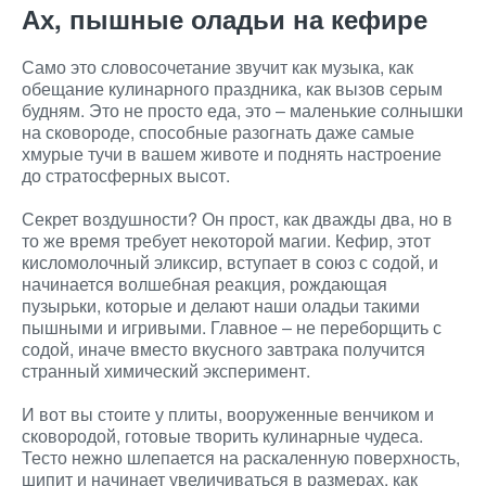
Ах, пышные оладьи на кефире
Само это словосочетание звучит как музыка, как
обещание кулинарного праздника, как вызов серым
будням. Это не просто еда, это – маленькие солнышки
на сковороде, способные разогнать даже самые
хмурые тучи в вашем животе и поднять настроение
до стратосферных высот.
Секрет воздушности? Он прост, как дважды два, но в
то же время требует некоторой магии. Кефир, этот
кисломолочный эликсир, вступает в союз с содой, и
начинается волшебная реакция, рождающая
пузырьки, которые и делают наши оладьи такими
пышными и игривыми. Главное – не переборщить с
содой, иначе вместо вкусного завтрака получится
странный химический эксперимент.
И вот вы стоите у плиты, вооруженные венчиком и
сковородой, готовые творить кулинарные чудеса.
Тесто нежно шлепается на раскаленную поверхность,
шипит и начинает увеличиваться в размерах, как