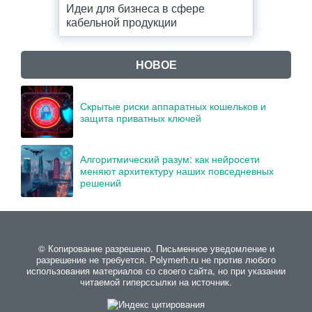
Идеи для бизнеса в сфере
кабельной продукции
НОВОЕ
Скрытые риски аппаратных кошельков и
защита приватных ключей
Алгоритмический разум: как нейросети
меняют архитектуру наших повседневных
решений
© Копирование разрешено. Письменное уведомление и
разрешение не требуется. Polymerh.ru не против любого
использования материалов со своего сайта, но при указании
читаемой гиперссылки на источник.