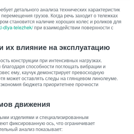
бует детального анализа технических характеристик
 перемещения грузов. Когда речь заходит о тележках
ром становится наличие хороших колес и роликов для
ki-dlya-telezhek/
при взаимодействии поверхности с
и их влияние на эксплуатацию
сть конструкции при интенсивных нагрузках.
 благодаря способности поглощать вибрации и
овес ему, каучук демонстрирует превосходную
отя может оставлять следы на глянцевом линолеуме.
е экономия бюджета приоритетнее прочности
змов движения
ными изделиями и специализированным
еют фиксированную ось, что ограничивает
тельный анализ показывает: