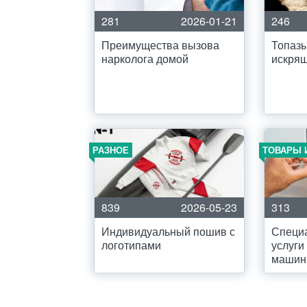
281
2026-01-21
246
Преимущества вызова
Топазы
нарколога домой
искрящ
РАЗНОЕ
ТОВАРЫ 
839
2026-05-23
313
Индивидуальный пошив с
Специ
логотипами
услуги
машин