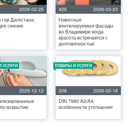
2026-02-25
425
2026-03-23
 гор Дагестана:
Навесные
ее сияние
вентилируемые фасады
во Владимире когда
красота встречается с
долговечностью
И УСЛУГИ
ТОВАРЫ И УСЛУГИ
2025-12-12
208
2026-02-18
ализированные
DIN 7980 A2/A4:
 по вскрытию
особенности утолщения